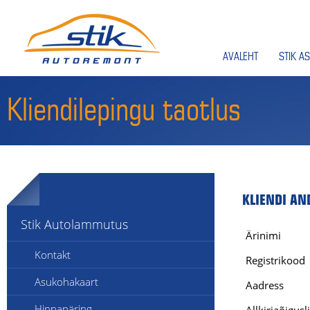
AVALEHT
STIK AS
Kliendilepingu taotlus
KLIENDI A
Stik Autolammutus
Ärinimi
Kontakt
Registrikood
Asukohakaart
Aadress
Hinnapäring