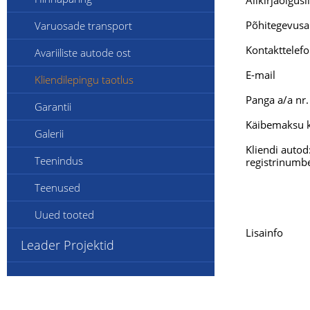
Allkirjaõigus
Põhitegevusa
Varuosade transport
Kontakttelef
Avariiliste autode ost
E-mail
Kliendilepingu taotlus
Panga a/a nr.
Garantii
Käibemaksu k
Galerii
Kliendi autod
Teenindus
registrinumbe
Teenused
Uued tooted
Lisainfo
Leader Projektid