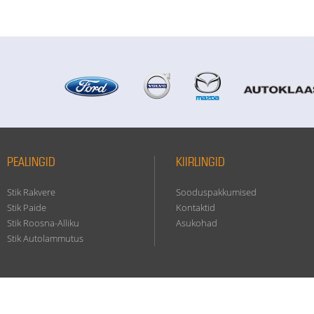
PEALINGID
KIIRLINGID
Stik Rakvere
Sooduspakkumised
Stik Paide
Kontaktid
Stik Roosna-Alliku
Asukohad
Stik Autolammutus